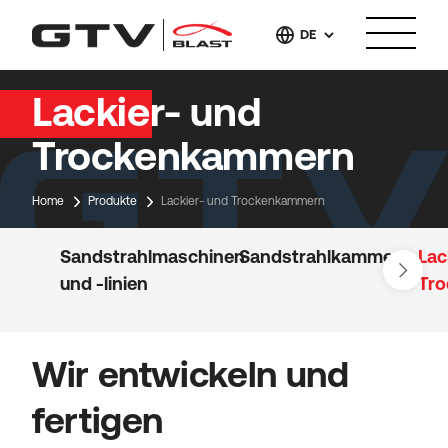
DE
Lackier- und
Trockenkammern
Home
Produkte
Lackier- und Trockenkammern
Sandstrahlmaschinen
Sandstrahlkammer
Lac
und -linien
Tr
Wir entwickeln und
fertigen