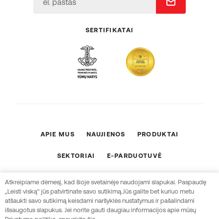
SERTIFIKATAI
APIE MUS
NAUJIENOS
PRODUKTAI
SEKTORIAI
E-PARDUOTUVĖ
ES PROJEKTAI
KONTAKTAI
Atkreipiame dėmesį, kad šioje svetainėje naudojami slapukai. Paspaudę
„Leisti viską“ jūs patvirtinate savo sutikimą.Jūs galite bet kuriuo metu
Sukūrė
atšaukti savo sutikimą keisdami naršyklės nustatymus ir pašalindami
išsaugotus slapukus. Jei norite gauti daugiau informacijos apie mūsų
© 2026 UAB „TG Technika“