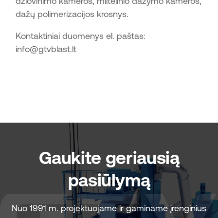
džiovinimo kameros, miltelinio dažymo kameros,
dažų polimerizacijos krosnys.
Kontaktiniai duomenys el. paštas:
info@gtvblast.lt
Gaukite geriausią
pasiūlymą
Nuo 1991 m. projektuojame ir gaminame įrenginius