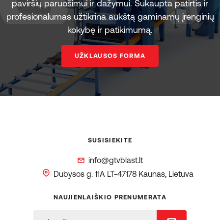
paviršių paruošimui ir dažymui. Sukaupta patirtis ir
profesionalumas užtikrina aukštą gaminamų įrenginių
kokybę ir patikimumą.
UŽKLAUSOS FORMA
SUSISIEKITE
info@gtvblast.lt
Dubysos g. 11A
LT-47178 Kaunas, Lietuva
NAUJIENLAIŠKIO PRENUMERATA