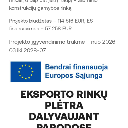
rinkas, o taip pat įeiti į naują – aliuminio
konstrukcijų gamybos rinką.
Projekto biudžetas – 114 516 EUR, ES
finansavimas – 57 258 EUR.
Projekto įgyvendinimo trukmė – nuo 2026-
03 iki 2028-07.
EKSPORTO RINKŲ
PLĖTRA
DALYVAUJANT
PARODOSE