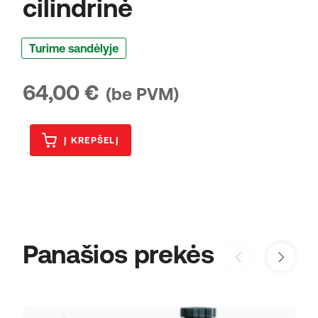
cilindrinė
Turime sandėlyje
64,00
€
(be PVM)
Į KREPŠELĮ
Panašios prekės