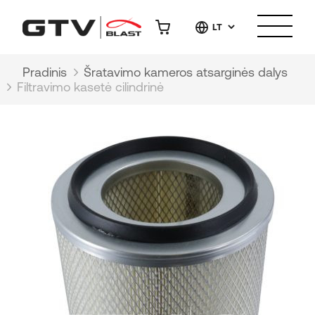
LT
Pradinis
Šratavimo kameros atsarginės dalys
Filtravimo kasetė cilindrinė