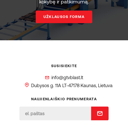
kokybę ir patikimumą.
UŽKLAUSOS FORMA
SUSISIEKITE
info@gtvblast.lt
Dubysos g. 11A
LT-47178 Kaunas, Lietuva
NAUJIENLAIŠKIO PRENUMERATA