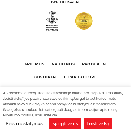
SERTIFIKATAI
APIE MUS
NAUJIENOS
PRODUKTAI
SEKTORIAI
E-PARDUOTUVĖ
ES PROJEKTAI
KONTAKTAI
Atkreipiame dėmesį, kad šioje svetainėje naudojami slapukai. Paspaudę
„Leisti viską“ jūs patvirtinate savo sutikimą.Jūs galite bet kuriuo metu
Sukūrė
atšaukti savo sutikimą keisdami naršyklės nustatymus ir pašalindami
išsaugotus slapukus. Jei norite gauti daugiau informacijos apie mūsų
© 2026 UAB „TG Technika“
Privatumo politiką, spauskite čia.
Keisti nustatymus
Išjungti visus
Leisti viską