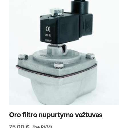
R
1
Oro filtro nupurtymo vožtuvas
75,00
€
(be PVM)