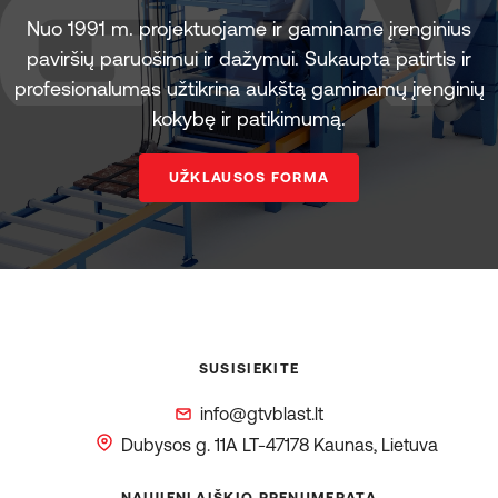
Nuo 1991 m. projektuojame ir gaminame įrenginius
paviršių paruošimui ir dažymui. Sukaupta patirtis ir
profesionalumas užtikrina aukštą gaminamų įrenginių
kokybę ir patikimumą.
UŽKLAUSOS FORMA
SUSISIEKITE
info@gtvblast.lt
Dubysos g. 11A
LT-47178 Kaunas, Lietuva
NAUJIENLAIŠKIO PRENUMERATA