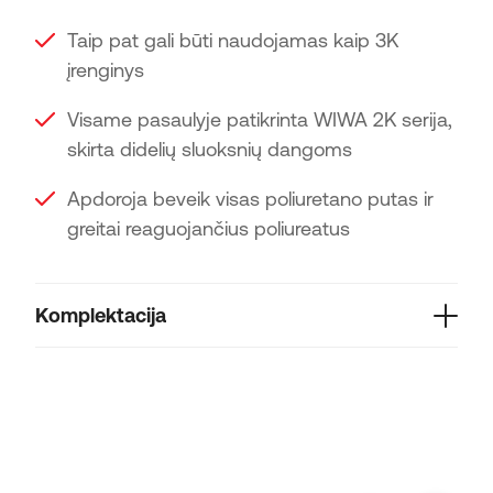
Taip pat gali būti naudojamas kaip 3K
įrenginys
Visame pasaulyje patikrinta WIWA 2K serija,
skirta didelių sluoksnių dangoms
Apdoroja beveik visas poliuretano putas ir
greitai reaguojančius poliureatus
Komplektacija
Individualiai pagal kliento poreikį