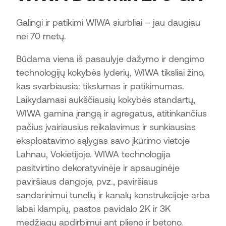
Galingi ir patikimi WIWA siurbliai – jau daugiau
nei 70 metų.
Būdama viena iš pasaulyje dažymo ir dengimo
technologijų kokybės lyderių, WIWA tiksliai žino,
kas svarbiausia: tikslumas ir patikimumas.
Laikydamasi aukščiausių kokybės standartų,
WIWA gamina įrangą ir agregatus, atitinkančius
pačius įvairiausius reikalavimus ir sunkiausias
eksploatavimo sąlygas savo įkūrimo vietoje
Lahnau, Vokietijoje. WIWA technologija
pasitvirtino dekoratyvinėje ir apsauginėje
paviršiaus dangoje, pvz., paviršiaus
sandarinimui tunelių ir kanalų konstrukcijoje arba
labai klampių, pastos pavidalo 2K ir 3K
medžiagų apdirbimui ant plieno ir betono.