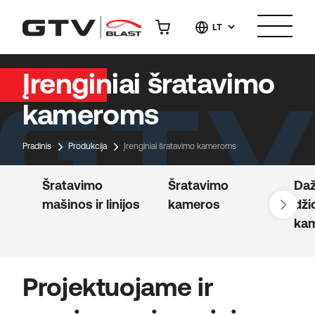
LT
Įrenginiai šratavimo
kameroms
Pradinis
Produkcija
Įrenginiai šratavimo kameroms
Šratavimo
Šratavimo
Da
mašinos ir linijos
kameros
dži
ka
Projektuojame ir