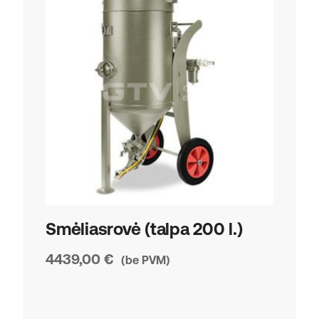
Smėliasrovė (talpa 200 l.)
Vak
sur
4439,00
€
(be PVM)
įre
989