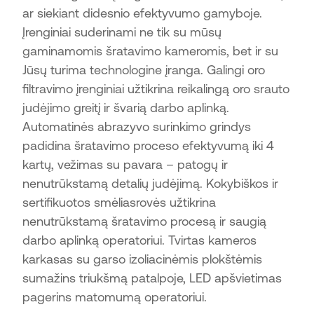
ar siekiant didesnio efektyvumo gamyboje.
Įrenginiai suderinami ne tik su mūsų
gaminamomis šratavimo kameromis, bet ir su
Jūsų turima technologine įranga. Galingi oro
filtravimo įrenginiai užtikrina reikalingą oro srauto
judėjimo greitį ir švarią darbo aplinką.
Automatinės abrazyvo surinkimo grindys
padidina šratavimo proceso efektyvumą iki 4
kartų, vežimas su pavara – patogų ir
nenutrūkstamą detalių judėjimą. Kokybiškos ir
sertifikuotos smėliasrovės užtikrina
nenutrūkstamą šratavimo procesą ir saugią
darbo aplinką operatoriui. Tvirtas kameros
karkasas su garso izoliacinėmis plokštėmis
sumažins triukšmą patalpoje, LED apšvietimas
pagerins matomumą operatoriui.